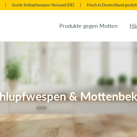
Gratis Schlupfwespen-Versand (DE)
Frisch in Deutschland gezüch
Produkte gegen Motten
Hä
Schlupfwespen & Mottenbe