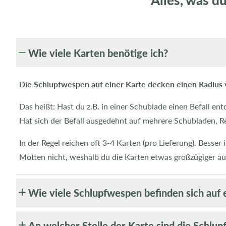
Alles, was 
E
Wie viele Karten benötige ich?
i
n
Die Schlupfwespen auf einer Karte decken einen Radius v
k
l
Das heißt: Hast du z.B. in einer Schublade einen Befall en
a
Hat sich der Befall ausgedehnt auf mehrere Schubladen, Re
p
In der Regel reichen oft 3-4 Karten (pro Lieferung). Besser
p
Motten nicht, weshalb du die Karten etwas großzügiger aus
b
a
Wie viele Schlupfwespen befinden sich auf 
r
e
An welcher Stelle der Karte sind die Schlu