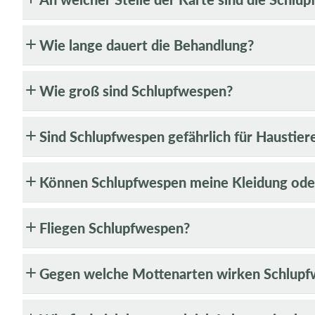
r
I
Wie lange dauert die Behandlung?
n
h
a
Wie groß sind Schlupfwespen?
l
t
Sind Schlupfwespen gefährlich für Haustier
Können Schlupfwespen meine Kleidung oder
Fliegen Schlupfwespen?
Gegen welche Mottenarten wirken Schlup