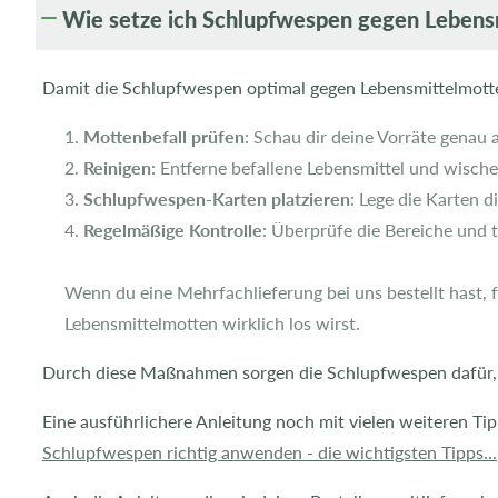
Wie setze ich Schlupfwespen gegen Lebens
i
n
Damit die Schlupfwespen optimal gegen Lebensmittelmotten
k
l
Mottenbefall prüfen
: Schau dir deine Vorräte genau
a
Reinigen
: Entferne befallene Lebensmittel und wische 
p
Schlupfwespen-Karten platzieren
: Lege die Karten 
p
Regelmäßige Kontrolle
: Überprüfe die Bereiche und 
b
Wenn du eine Mehrfachlieferung bei uns bestellt hast, 
a
Lebensmittelmotten wirklich los wirst.
r
e
Durch diese Maßnahmen sorgen die Schlupfwespen dafür, d
r
Eine ausführlichere Anleitung noch mit vielen weiteren Tipp
I
Schlupfwespen richtig anwenden - die wichtigsten Tipps...
n