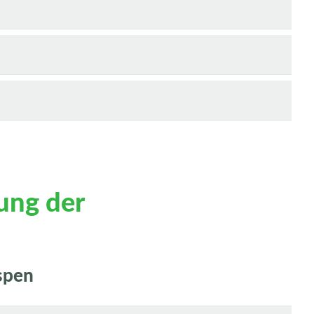
ung der
spen