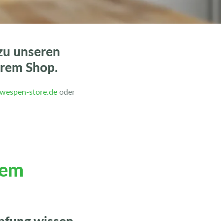
 zu unseren
erem Shop.
wespen-store.de
oder
nem