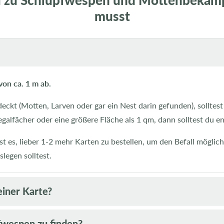
du zu Schlupfwespen und Mottenbekäm
musst
on ca. 1 m ab.
tdeckt (Motten, Larven oder gar ein Nest darin gefunden), sollt
galfächer oder eine größere Fläche als 1 qm, dann solltest du 
 ist es, lieber 1-2 mehr Karten zu bestellen, um den Befall mögli
legen solltest.
einer Karte?
pfwespen zu finden?